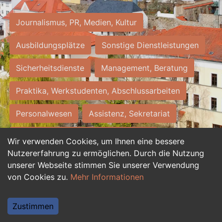
Journalismus, PR, Medien, Kultur
Ausbildungsplätze
Sonstige Dienstleistungen
Sicherheitsdienste
Management, Beratung
Praktika, Werkstudenten, Abschlussarbeiten
Personalwesen
Assistenz, Sekretariat
Hilfskräfte, Aushilfs- und Nebenjobs
Wir verwenden Cookies, um Ihnen eine bessere
Nutzererfahrung zu ermöglichen. Durch die Nutzung
Einkauf, Logistik, Materialwirtschaft
unserer Webseite stimmen Sie unserer Verwendung
von Cookies zu.
Mehr Informationen
Weiterbildung, Studium, duale Ausbildung
Tourismus
Rechtswesen
IT, Software
Zustimmen