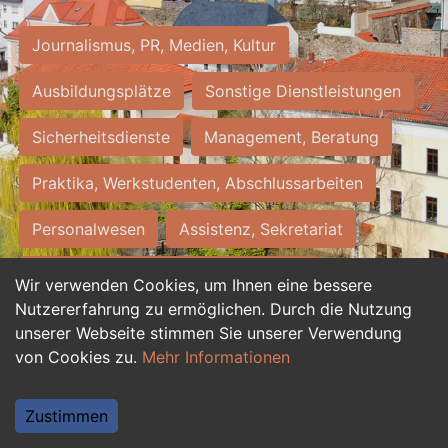
Journalismus, PR, Medien, Kultur
Ausbildungsplätze
Sonstige Dienstleistungen
Sicherheitsdienste
Management, Beratung
Praktika, Werkstudenten, Abschlussarbeiten
Personalwesen
Assistenz, Sekretariat
Hilfskräfte, Aushilfs- und Nebenjobs
Wir verwenden Cookies, um Ihnen eine bessere
Nutzererfahrung zu ermöglichen. Durch die Nutzung
Einkauf, Logistik, Materialwirtschaft
unserer Webseite stimmen Sie unserer Verwendung
von Cookies zu.
Mehr Informationen
Weiterbildung, Studium, duale Ausbildung
Tourismus
Rechtswesen
IT, Software
Zustimmen