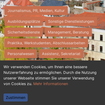
Journalismus, PR, Medien, Kultur
Ausbildungsplätze
Sonstige Dienstleistungen
Sicherheitsdienste
Management, Beratung
Praktika, Werkstudenten, Abschlussarbeiten
Personalwesen
Assistenz, Sekretariat
Hilfskräfte, Aushilfs- und Nebenjobs
Wir verwenden Cookies, um Ihnen eine bessere
Nutzererfahrung zu ermöglichen. Durch die Nutzung
Einkauf, Logistik, Materialwirtschaft
unserer Webseite stimmen Sie unserer Verwendung
von Cookies zu.
Mehr Informationen
Weiterbildung, Studium, duale Ausbildung
Tourismus
Rechtswesen
IT, Software
Zustimmen