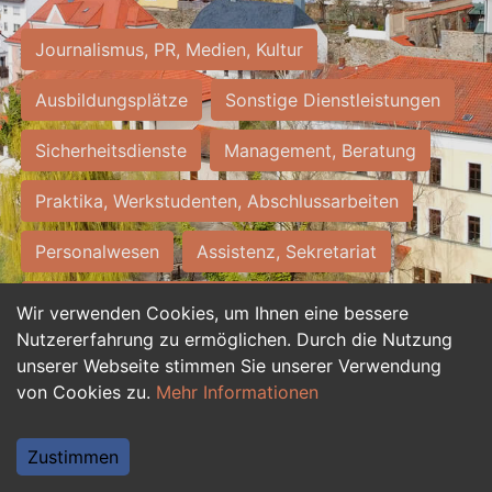
Journalismus, PR, Medien, Kultur
Ausbildungsplätze
Sonstige Dienstleistungen
Sicherheitsdienste
Management, Beratung
Praktika, Werkstudenten, Abschlussarbeiten
Personalwesen
Assistenz, Sekretariat
Hilfskräfte, Aushilfs- und Nebenjobs
Wir verwenden Cookies, um Ihnen eine bessere
Nutzererfahrung zu ermöglichen. Durch die Nutzung
Einkauf, Logistik, Materialwirtschaft
unserer Webseite stimmen Sie unserer Verwendung
von Cookies zu.
Mehr Informationen
Weiterbildung, Studium, duale Ausbildung
Tourismus
Rechtswesen
IT, Software
Zustimmen