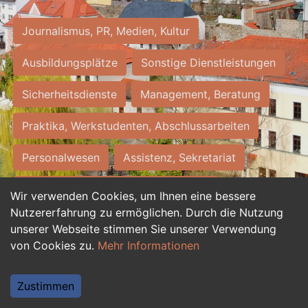
Journalismus, PR, Medien, Kultur
Ausbildungsplätze
Sonstige Dienstleistungen
Sicherheitsdienste
Management, Beratung
Praktika, Werkstudenten, Abschlussarbeiten
Personalwesen
Assistenz, Sekretariat
Hilfskräfte, Aushilfs- und Nebenjobs
Wir verwenden Cookies, um Ihnen eine bessere
Nutzererfahrung zu ermöglichen. Durch die Nutzung
Einkauf, Logistik, Materialwirtschaft
unserer Webseite stimmen Sie unserer Verwendung
von Cookies zu.
Mehr Informationen
Weiterbildung, Studium, duale Ausbildung
Tourismus
Rechtswesen
IT, Software
Zustimmen