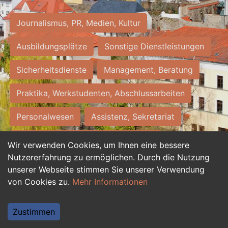
Journalismus, PR, Medien, Kultur
Ausbildungsplätze
Sonstige Dienstleistungen
Sicherheitsdienste
Management, Beratung
Praktika, Werkstudenten, Abschlussarbeiten
Personalwesen
Assistenz, Sekretariat
Hilfskräfte, Aushilfs- und Nebenjobs
Wir verwenden Cookies, um Ihnen eine bessere
Nutzererfahrung zu ermöglichen. Durch die Nutzung
Einkauf, Logistik, Materialwirtschaft
unserer Webseite stimmen Sie unserer Verwendung
von Cookies zu.
Mehr Informationen
Weiterbildung, Studium, duale Ausbildung
Tourismus
Rechtswesen
IT, Software
Zustimmen