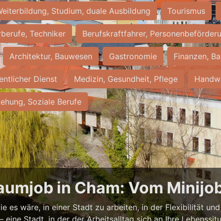
eiterbildung, Studium, duale Ausbildung
Tourismus
rberufe, Techniker
Berufskraftfahrer, Personenbeförder
Architektur, Bauwesen
Gastronomie
Finanzen, Ba
entlicher Dienst
Medizin, Gesundheit, Pflege
Handwe
iehung, Soziale Berufe
raumjob in Cham: Vom Minijob 
e es wäre, in einer Stadt zu arbeiten, in der Flexibilität u
eine Stadt, in der der Arbeitsalltag sich an Ihre Lebenssit