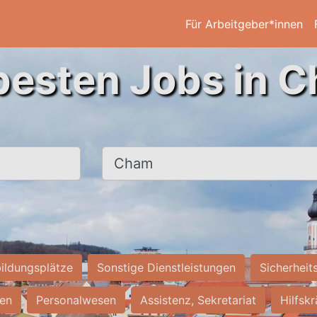
Für Arbeitgeber*innen
besten Jobs in 
Ort, Stadt
ildungsplätze
Sonstige Dienstleistungen
Sicherheit
ten
Personalwesen
Assistenz, Sekretariat
Hilfsk