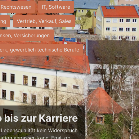
Rechtswesen
IT, Software
ung
Vertrieb, Verkauf, Sales
nken, Versicherungen
rk, gewerblich technische Berufe
bis zur Karriere
nd Lebensqualität kein Widerspruch
uation anpassen kann. Egal, ob