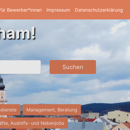
Für Bewerber*innen
Impressum
Datenschutzerklärung
Cham!
Suchen
sdienste
Management, Beratung
räfte, Aushilfs- und Nebenjobs