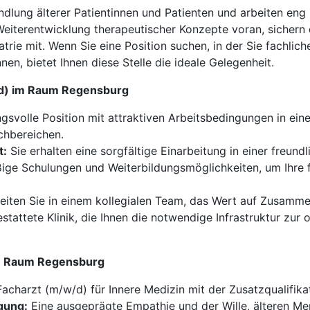
andlung älterer Patientinnen und Patienten und arbeiten eng
eiterentwicklung therapeutischer Konzepte voran, sichern 
iatrie mit. Wenn Sie eine Position suchen, in der Sie fachl
nen, bietet Ihnen diese Stelle die ideale Gelegenheit.
w/d) im Raum Regensburg
svolle Position mit attraktiven Arbeitsbedingungen in eine
chbereichen.
t:
Sie erhalten eine sorgfältige Einarbeitung in einer freund
ge Schulungen und Weiterbildungsmöglichkeiten, um Ihre f
iten Sie in einem kollegialen Team, das Wert auf Zusammena
stattete Klinik, die Ihnen die notwendige Infrastruktur zur
 im Raum Regensburg
Facharzt (m/w/d) für Innere Medizin mit der Zusatzqualifikat
gung:
Eine ausgeprägte Empathie und der Wille, älteren M