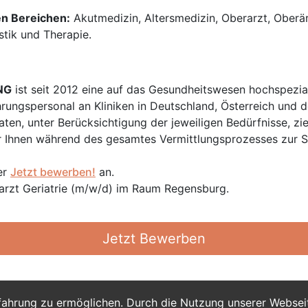
en Bereichen:
Akutmedizin, Altersmedizin, Oberarzt, Oberär
stik und Therapie.
NG
ist seit 2012 eine auf das Gesundheitswesen hochspezial
hrungspersonal an Kliniken in Deutschland, Österreich und d
en, unter Berücksichtigung der jeweiligen Bedürfnisse, zi
 Ihnen während des gesamtes Vermittlungsprozesses zur Sei
er
Jetzt bewerben!
an.
rarzt Geriatrie (m/w/d) im Raum Regensburg.
Jetzt Bewerben
fahrung zu ermöglichen. Durch die Nutzung unserer Webse