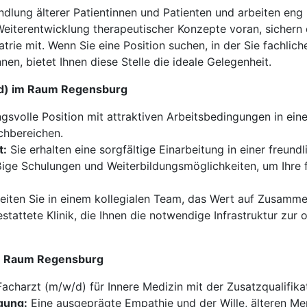
andlung älterer Patientinnen und Patienten und arbeiten eng
eiterentwicklung therapeutischer Konzepte voran, sichern 
iatrie mit. Wenn Sie eine Position suchen, in der Sie fachl
nen, bietet Ihnen diese Stelle die ideale Gelegenheit.
w/d) im Raum Regensburg
svolle Position mit attraktiven Arbeitsbedingungen in eine
chbereichen.
t:
Sie erhalten eine sorgfältige Einarbeitung in einer freund
ge Schulungen und Weiterbildungsmöglichkeiten, um Ihre f
iten Sie in einem kollegialen Team, das Wert auf Zusammena
stattete Klinik, die Ihnen die notwendige Infrastruktur zur
 im Raum Regensburg
Facharzt (m/w/d) für Innere Medizin mit der Zusatzqualifikat
gung:
Eine ausgeprägte Empathie und der Wille, älteren M