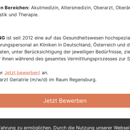
en Bereichen:
Akutmedizin, Altersmedizin, Oberarzt, Oberär
stik und Therapie.
NG
ist seit 2012 eine auf das Gesundheitswesen hochspezial
hrungspersonal an Kliniken in Deutschland, Österreich und d
en, unter Berücksichtigung der jeweiligen Bedürfnisse, zi
 Ihnen während des gesamtes Vermittlungsprozesses zur Sei
er
Jetzt bewerben!
an.
rarzt Geriatrie (m/w/d) im Raum Regensburg.
Jetzt Bewerben
fahrung zu ermöglichen. Durch die Nutzung unserer Webse