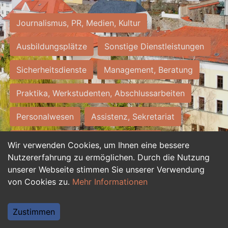
Journalismus, PR, Medien, Kultur
Ausbildungsplätze
Sonstige Dienstleistungen
Sicherheitsdienste
Management, Beratung
Praktika, Werkstudenten, Abschlussarbeiten
Personalwesen
Assistenz, Sekretariat
Hilfskräfte, Aushilfs- und Nebenjobs
Wir verwenden Cookies, um Ihnen eine bessere
Nutzererfahrung zu ermöglichen. Durch die Nutzung
Einkauf, Logistik, Materialwirtschaft
unserer Webseite stimmen Sie unserer Verwendung
von Cookies zu.
Mehr Informationen
Weiterbildung, Studium, duale Ausbildung
Tourismus
Rechtswesen
IT, Software
Zustimmen