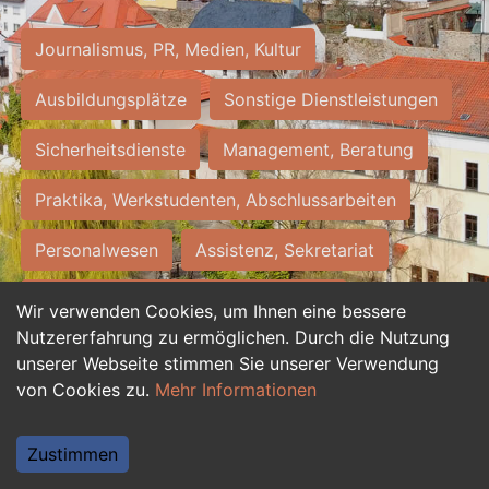
Journalismus, PR, Medien, Kultur
Ausbildungsplätze
Sonstige Dienstleistungen
Sicherheitsdienste
Management, Beratung
Praktika, Werkstudenten, Abschlussarbeiten
Personalwesen
Assistenz, Sekretariat
Hilfskräfte, Aushilfs- und Nebenjobs
Wir verwenden Cookies, um Ihnen eine bessere
Nutzererfahrung zu ermöglichen. Durch die Nutzung
Einkauf, Logistik, Materialwirtschaft
unserer Webseite stimmen Sie unserer Verwendung
von Cookies zu.
Mehr Informationen
Weiterbildung, Studium, duale Ausbildung
Tourismus
Rechtswesen
IT, Software
Zustimmen