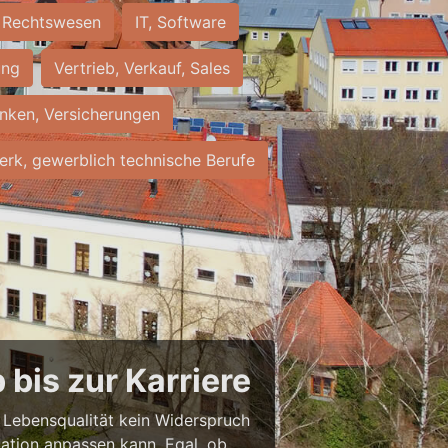
Rechtswesen
IT, Software
ung
Vertrieb, Verkauf, Sales
nken, Versicherungen
rk, gewerblich technische Berufe
bis zur Karriere
nd Lebensqualität kein Widerspruch
uation anpassen kann. Egal, ob