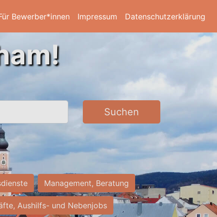
Für Bewerber*innen
Impressum
Datenschutzerklärung
Cham!
Suchen
sdienste
Management, Beratung
räfte, Aushilfs- und Nebenjobs