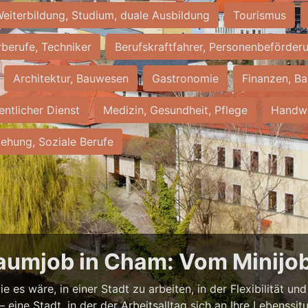
eiterbildung, Studium, duale Ausbildung
Tourismus
rberufe, Techniker
Berufskraftfahrer, Personenbeförder
Architektur, Bauwesen
Gastronomie
Finanzen, Ba
entlicher Dienst
Medizin, Gesundheit, Pflege
Handwe
iehung, Soziale Berufe
raumjob in Cham: Vom Minijob 
e es wäre, in einer Stadt zu arbeiten, in der Flexibilität u
eine Stadt, in der der Arbeitsalltag sich an Ihre Lebenssit