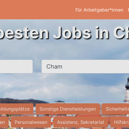
Für Arbeitgeber*innen
besten Jobs in 
Ort, Stadt
ildungsplätze
Sonstige Dienstleistungen
Sicherheit
ten
Personalwesen
Assistenz, Sekretariat
Hilfsk