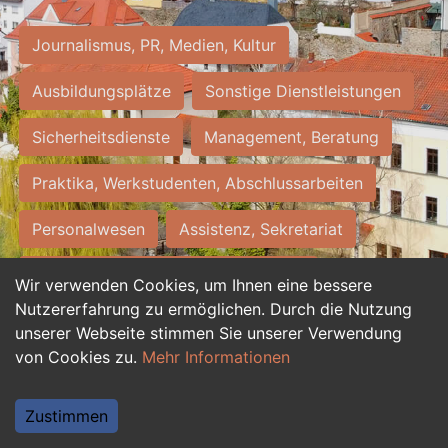
Journalismus, PR, Medien, Kultur
Ausbildungsplätze
Sonstige Dienstleistungen
Sicherheitsdienste
Management, Beratung
Praktika, Werkstudenten, Abschlussarbeiten
Personalwesen
Assistenz, Sekretariat
Hilfskräfte, Aushilfs- und Nebenjobs
Wir verwenden Cookies, um Ihnen eine bessere
Nutzererfahrung zu ermöglichen. Durch die Nutzung
Einkauf, Logistik, Materialwirtschaft
unserer Webseite stimmen Sie unserer Verwendung
von Cookies zu.
Mehr Informationen
Weiterbildung, Studium, duale Ausbildung
Tourismus
Rechtswesen
IT, Software
Zustimmen