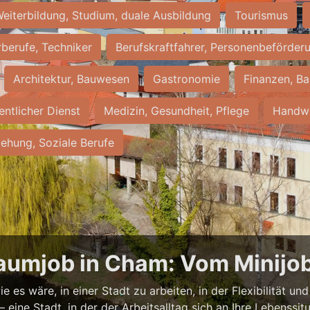
eiterbildung, Studium, duale Ausbildung
Tourismus
rberufe, Techniker
Berufskraftfahrer, Personenbeförder
Architektur, Bauwesen
Gastronomie
Finanzen, Ba
entlicher Dienst
Medizin, Gesundheit, Pflege
Handwe
iehung, Soziale Berufe
raumjob in Cham: Vom Minijob 
e es wäre, in einer Stadt zu arbeiten, in der Flexibilität u
eine Stadt, in der der Arbeitsalltag sich an Ihre Lebenssit