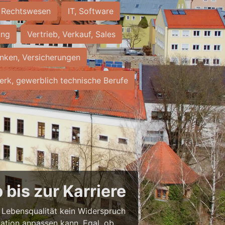
Rechtswesen
IT, Software
ung
Vertrieb, Verkauf, Sales
nken, Versicherungen
rk, gewerblich technische Berufe
bis zur Karriere
nd Lebensqualität kein Widerspruch
uation anpassen kann. Egal, ob