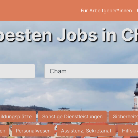
Für Arbeitgeber*innen
besten Jobs in 
Ort, Stadt
ildungsplätze
Sonstige Dienstleistungen
Sicherheit
ten
Personalwesen
Assistenz, Sekretariat
Hilfsk