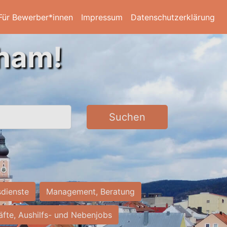
Für Bewerber*innen
Impressum
Datenschutzerklärung
Cham!
Suchen
sdienste
Management, Beratung
räfte, Aushilfs- und Nebenjobs