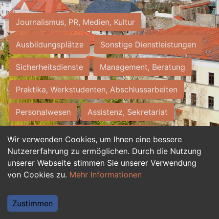
Journalismus, PR, Medien, Kultur
Ausbildungsplätze
Sonstige Dienstleistungen
Sicherheitsdienste
Management, Beratung
Praktika, Werkstudenten, Abschlussarbeiten
Personalwesen
Assistenz, Sekretariat
Hilfskräfte, Aushilfs- und Nebenjobs
Wir verwenden Cookies, um Ihnen eine bessere
Nutzererfahrung zu ermöglichen. Durch die Nutzung
Einkauf, Logistik, Materialwirtschaft
unserer Webseite stimmen Sie unserer Verwendung
von Cookies zu.
Mehr Informationen
Weiterbildung, Studium, duale Ausbildung
Tourismus
Rechtswesen
IT, Software
Zustimmen